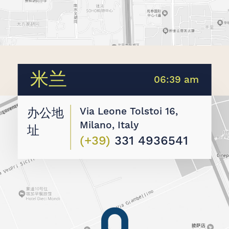
米兰
06:39 am
Via Leone Tolstoi 16,
办公地
Milano, Italy
址
(+39)
331 4936541