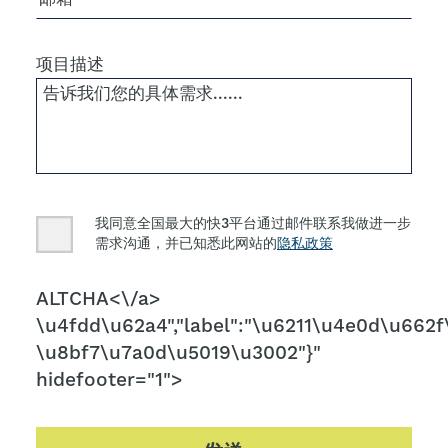
项目描述
Consent
我同意全国最大的快3平台通过邮件联系我做进一步
需求沟通，并已知悉此网站的
隐私政策
CAPTCHA
ALTCHA<\/a>
\u4fdd\u62a4","label":"\u6211\u4e0d\u662f\
\u8bf7\u7a0d\u5019\u3002"}"
hidefooter="1">