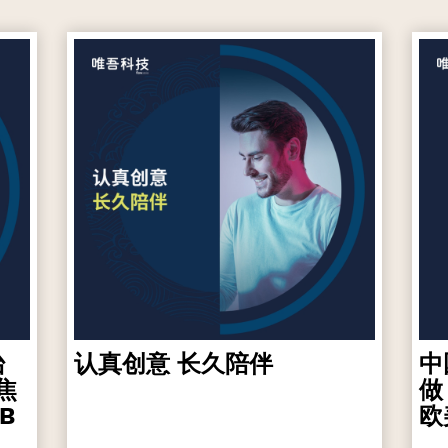
台
认真创意 长久陪伴
中
焦
做
B
欧