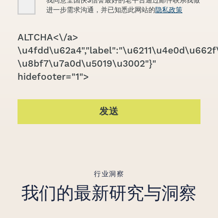
我同意全国快3信誉最好的老平台通过邮件联系我做
进一步需求沟通，并已知悉此网站的
隐私政策
CAPTCHA
ALTCHA<\/a>
\u4fdd\u62a4","label":"\u6211\u4e0d\u662f\
\u8bf7\u7a0d\u5019\u3002"}"
hidefooter="1">
发送
行业洞察
我们的最新研究与洞察