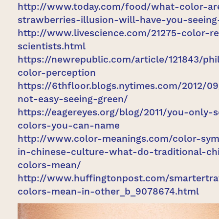
http://www.today.com/food/what-color-ar
strawberries-illusion-will-have-you-seeing
http://www.livescience.com/21275-color-r
scientists.html
https://newrepublic.com/article/121843/ph
color-perception
https://6thfloor.blogs.nytimes.com/2012/09
not-easy-seeing-green/
https://eagereyes.org/blog/2011/you-only-
colors-you-can-name
http://www.color-meanings.com/color-sym
in-chinese-culture-what-do-traditional-ch
colors-mean/
http://www.huffingtonpost.com/smartertr
colors-mean-in-other_b_9078674.html