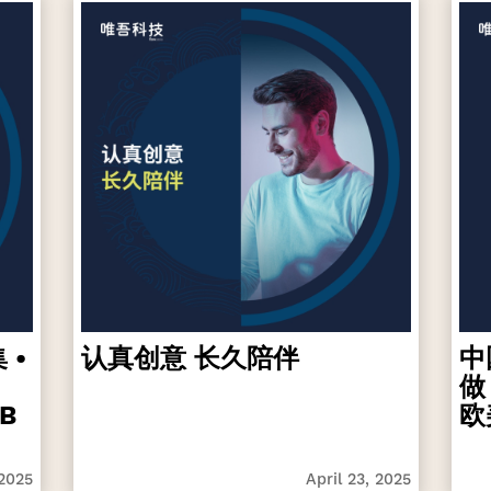
 •
认真创意 长久陪伴
中
做
B
欧
 2025
April 23, 2025