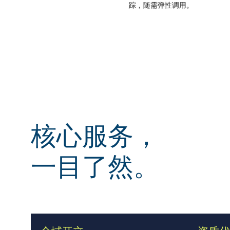
踪，随需弹性调用。
核心服务，
一目了然。