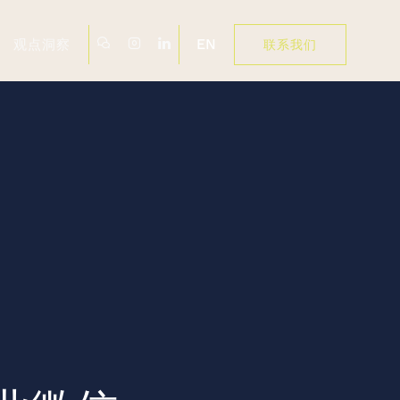
EN
观点洞察
联系我们