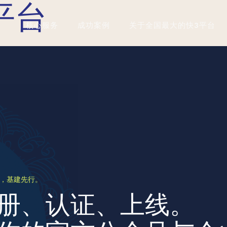
平台
核心服务
成功案例
关于全国最大的快3平台
，基建先行。
册、认证、上线。