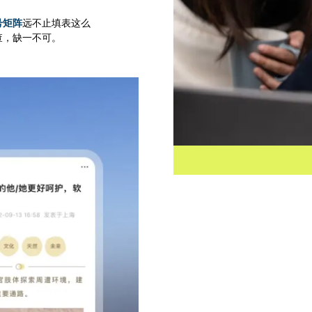
号矩阵
远不止填表这么
查，缺一不可。