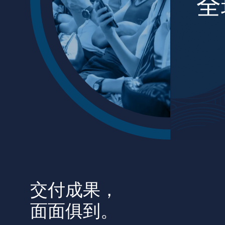
全
创意无界，臻于
始于 2007 年
交付成果，
面面俱到。