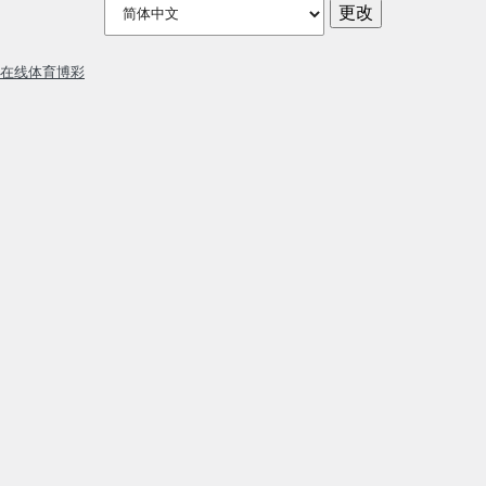
语
言
在线体育博彩