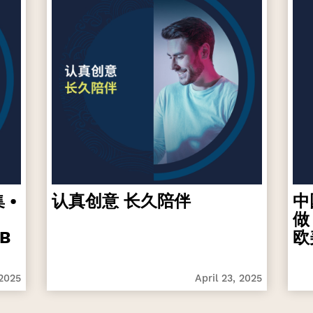
 •
认真创意 长久陪伴
中
做
B
欧
 2025
April 23, 2025