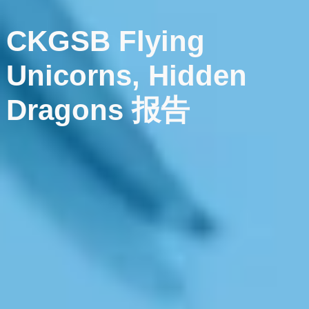
CKGSB
Flying
Unicorns,
Hidden
Dragons
报告