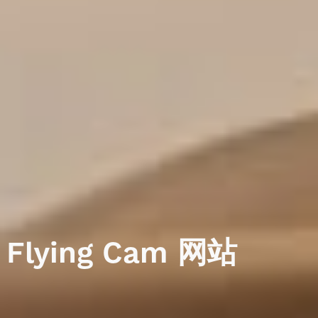
Flying
Cam
网站