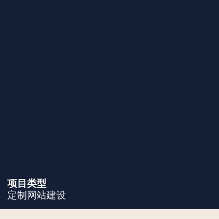
项目类型
定制网站建设