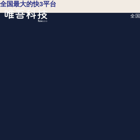
全国最大的快3平台
全国