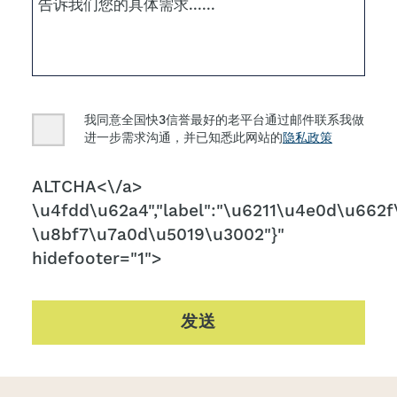
Consent
我同意全国快3信誉最好的老平台通过邮件联系我做
进一步需求沟通，并已知悉此网站的
隐私政策
CAPTCHA
ALTCHA<\/a>
\u4fdd\u62a4","label":"\u6211\u4e0d\u662f\
\u8bf7\u7a0d\u5019\u3002"}"
hidefooter="1">
发送