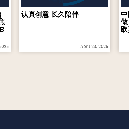
台
认真创意 长久陪伴
中
焦
做
B
欧
 2025
April 23, 2025