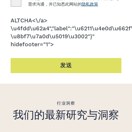
需求沟通，并已知悉此网站的
隐私政策
CAPTCHA
ALTCHA<\/a>
\u4fdd\u62a4","label":"\u6211\u4e0d\u662f\
\u8bf7\u7a0d\u5019\u3002"}"
hidefooter="1">
发送
行业洞察
我们的最新研究与洞察