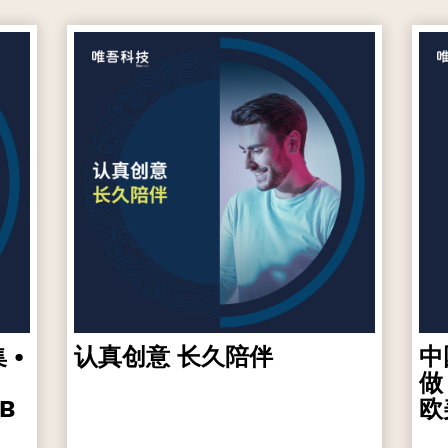
 •
认真创意 长久陪伴
中
做
B
欧