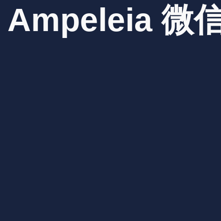
Ampeleia
微