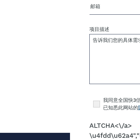
电子邮箱
项目描述
Consent
我同意全国快3
已知悉此网站的
CAPTCHA
ALTCHA<\/a>
\u4fdd\u62a4","