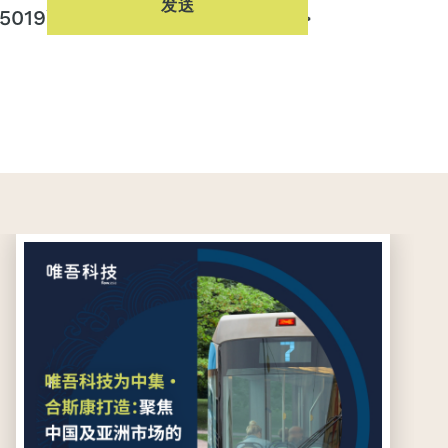
发送
5019\u3002"}" hidefooter="1">