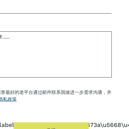
信誉最好的老平台通过邮件联系我做进一步需求沟通，并
隐私政策
label":"\u6211\u4e0d\u662f\u673a\u5668\u4eb