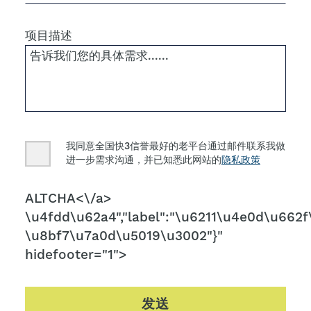
项目描述
Consent
我同意全国快3信誉最好的老平台通过邮件联系我做
进一步需求沟通，并已知悉此网站的
隐私政策
CAPTCHA
ALTCHA<\/a>
\u4fdd\u62a4","label":"\u6211\u4e0d\u662f\
\u8bf7\u7a0d\u5019\u3002"}"
hidefooter="1">
发送