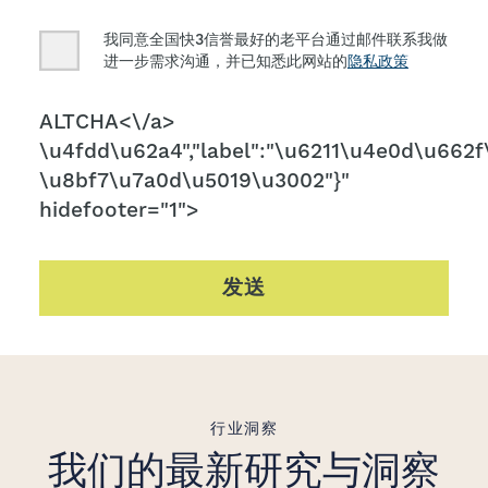
Consent
我同意全国快3信誉最好的老平台通过邮件联系我做
进一步需求沟通，并已知悉此网站的
隐私政策
CAPTCHA
ALTCHA<\/a>
\u4fdd\u62a4","label":"\u6211\u4e0d\u662f\
\u8bf7\u7a0d\u5019\u3002"}"
hidefooter="1">
发送
行业洞察
我们的最新研究与洞察