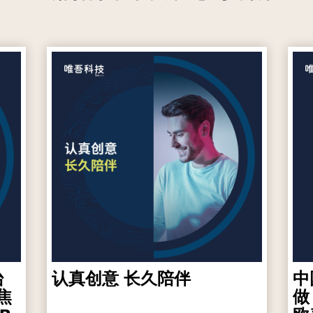
台
认真创意 长久陪伴
中
焦
做