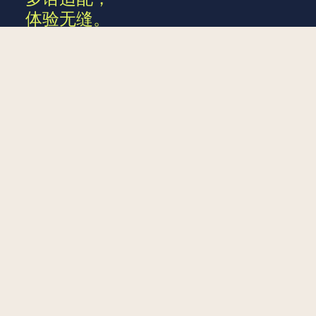
体验无缝。
深度攻坚跨文化语言转换。对前端文本与底
联系我们
层内容执行精细化在地重塑，确保受众尊享
丝滑的原生体验。
测试上线，
运维托底。
全盘管控沙箱质检与官方提审。统筹境内外
算力配置，交付全天候高优 Bug 诊断与长效
技术维保托底。
从全案设计、功能研发到