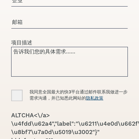
电子邮箱
项目描述
Consent
我同意全国最大的快3平台通过邮件联系我做进一步
需求沟通，并已知悉此网站的
隐私政策
CAPTCHA
ALTCHA<\/a>
\u4fdd\u62a4","label":"\u6211\u4e0d\u662f\
\u8bf7\u7a0d\u5019\u3002"}"