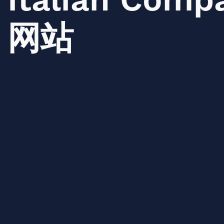
Italian
Compa
网站