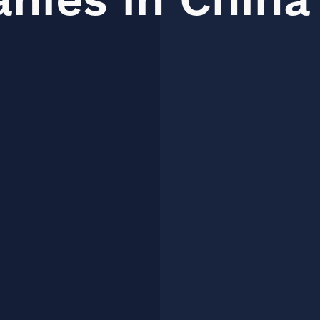
nies
in
China