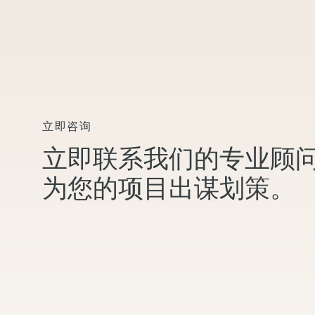
立即咨询
立即联系我们的专业顾
为您的项目出谋划策。