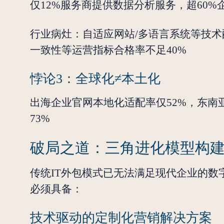
仅12%服务商提供数据分析服务，超60
行业病灶：自适应网站/多语言系统等技术
一致性等运营指标合格率不足40%
悖论3：全球化≠本土化
出海企业官网本地化适配率仅52%，东南
73%
破局之道：三角进化模型构
传统IT外包模式已无法满足现代企业的数
必须具备：
技术驱动的定制化营销解决方案