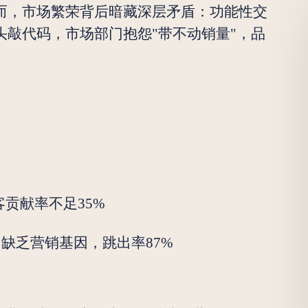
而，市场繁荣背后暗藏深层矛盾：功能性交
敲代码，市场部门抱怨"带不动销量"，品
客贡献率不足35%
缺乏营销基因，跳出率87%