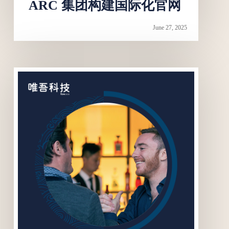
ARC 集团构建国际化官网
June 27, 2025