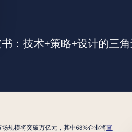
白皮书：技术+策略+设计的三
包市场规模将突破万亿元，其中68%企业将
官