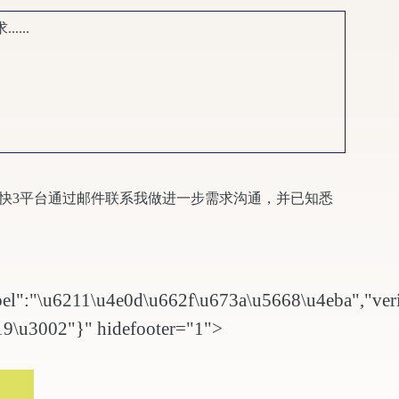
快3平台通过邮件联系我做进一步需求沟通，并已知悉
bel":"\u6211\u4e0d\u662f\u673a\u5668\u4eba","verif
19\u3002"}" hidefooter="1">