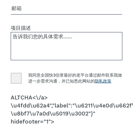
电子邮箱
项目描述
Consent
我同意全国快3信誉最好的老平台通过邮件联系我做
进一步需求沟通，并已知悉此网站的
隐私政策
CAPTCHA
ALTCHA<\/a>
\u4fdd\u62a4","label":"\u6211\u4e0d\u662f\
\u8bf7\u7a0d\u5019\u3002"}"
hidefooter="1">