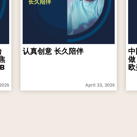
台
认真创意 长久陪伴
中
焦
做
B
欧
 2025
April 23, 2025