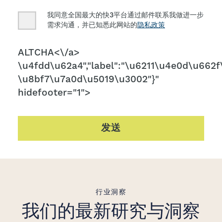
Consent
我同意全国最大的快3平台通过邮件联系我做进一步
需求沟通，并已知悉此网站的
隐私政策
CAPTCHA
ALTCHA<\/a>
\u4fdd\u62a4","label":"\u6211\u4e0d\u662f\
\u8bf7\u7a0d\u5019\u3002"}"
hidefooter="1">
发送
行业洞察
我们的最新研究与洞察