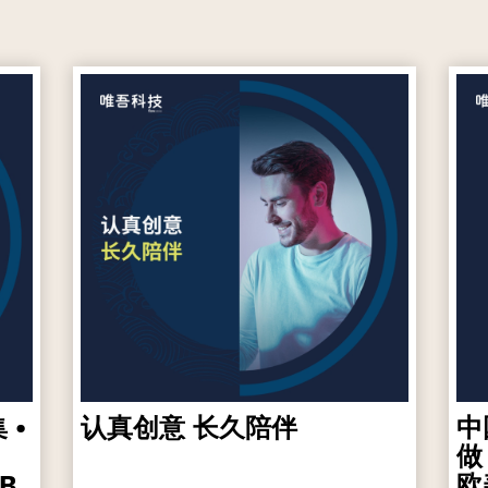
 •
认真创意 长久陪伴
中
做
B
欧