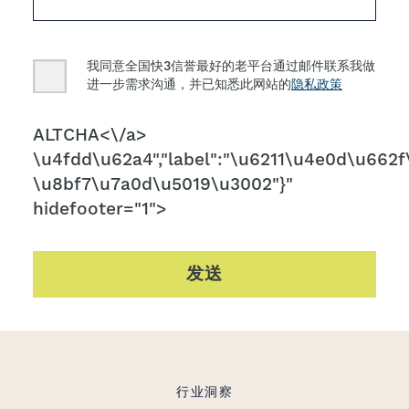
Consent
我同意全国快3信誉最好的老平台通过邮件联系我做
进一步需求沟通，并已知悉此网站的
隐私政策
CAPTCHA
ALTCHA<\/a>
\u4fdd\u62a4","label":"\u6211\u4e0d\u662f\
\u8bf7\u7a0d\u5019\u3002"}"
hidefooter="1">
发送
行业洞察