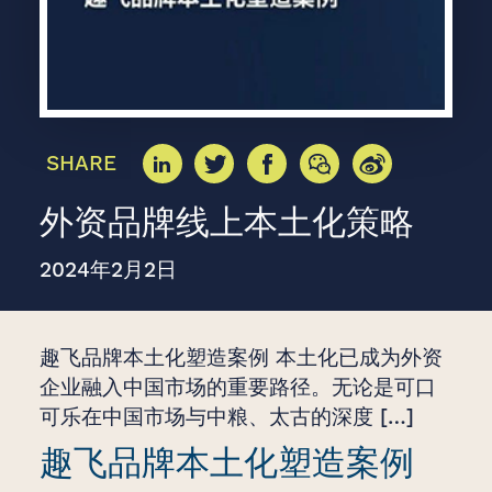
SHARE
外资品牌线上本土化策略
2024年2月2日
趣飞品牌本土化塑造案例 本土化已成为外资
企业融入中国市场的重要路径。无论是可口
可乐在中国市场与中粮、太古的深度 […]
趣飞品牌本土化塑造案例