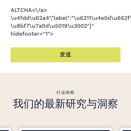
CAPTCHA
ALTCHA<\/a>
\u4fdd\u62a4","label":"\u6211\u4e0d\u662f\
\u8bf7\u7a0d\u5019\u3002"}"
hidefooter="1">
发送
行业洞察
我们的最新研究与洞察