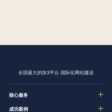
全国最大的快3平台
国际化网站建设
核心服务
成功案例