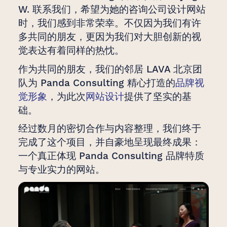
W. 联系我们，希望为她的咨询公司设计网站
时，我们感到非常荣幸。不仅因为我们有许
多共同的朋友，更因为我们对大胆创新的视
觉表达有着同样的热忱。
作为共同的朋友，我们的邻居 LAVA 北京团
队为 Panda Consulting 精心打造的
品牌视
觉形象
，为此次
网站设计
提供了坚实的基
础。
经过数月的密切合作与内容整理，我们终于
完成了这个项目，并自豪地呈现最终成果：
一个真正体现 Panda Consulting 品牌特质
与专业实力的网站。