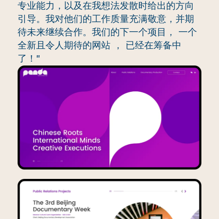
专业能力，以及在我想法发散时给出的方向
引导。我对他们的工作质量充满敬意，并期
待未来继续合作。我们的下一个项目， 一个
全新且令人期待的网站 ， 已经在筹备中
了！"