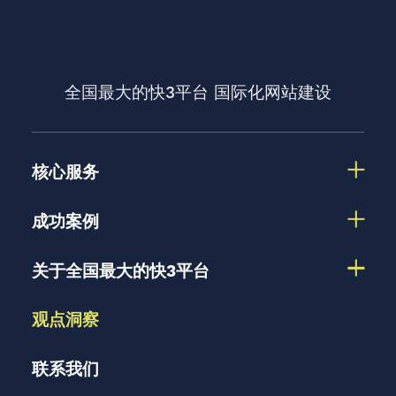
全国最大的快3平台
国际化网站建设
核心服务
成功案例
关于全国最大的快3平台
观点洞察
联系我们