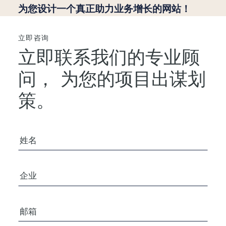
为您设计一个真正助力业务增长的网站！
立即咨询
立即联系我们的专业顾
问，
为您的项目出谋划
策。
您的姓名
公司/组织
电子邮箱