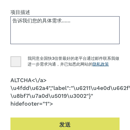
项目描述
Consent
我同意全国快3信誉最好的老平台通过邮件联系我做
进一步需求沟通，并已知悉此网站的
隐私政策
CAPTCHA
ALTCHA<\/a>
\u4fdd\u62a4","label":"\u6211\u4e0d\u662f\
\u8bf7\u7a0d\u5019\u3002"}"
hidefooter="1">
发送