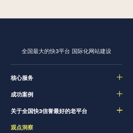
全国最大的快3平台
国际化网站建设
核心服务
成功案例
关于全国快3信誉最好的老平台
观点洞察