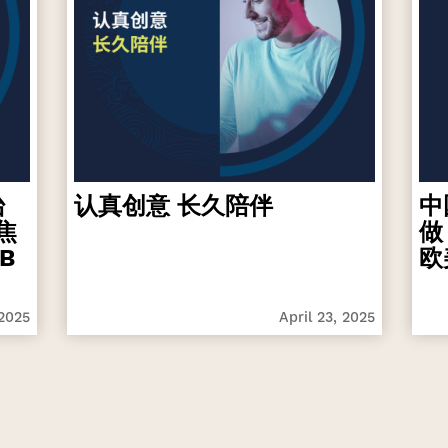
台
认真创意 长久陪伴
中
焦
做
B
欧
 2025
April 23, 2025