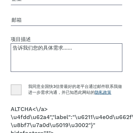
电子邮箱
项目描述
Consent
我同意全国快3信誉最好的老平台通过邮件联系我做
进一步需求沟通，并已知悉此网站的
隐私政策
CAPTCHA
ALTCHA<\/a>
\u4fdd\u62a4","label":"\u6211\u4e0d\u662f\
\u8bf7\u7a0d\u5019\u3002"}"