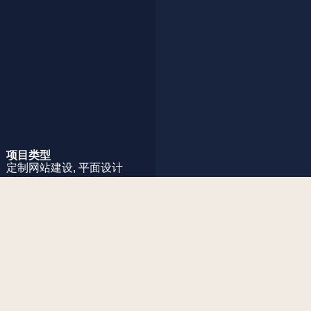
项目类型
定制网站建设,
平面设计
项目简述
Pékin Accueil 是为刚到北京的法国人提供社区性服
务。他们每月举办咖啡聚会、导游服务、活动、组
织和其他生活服务。