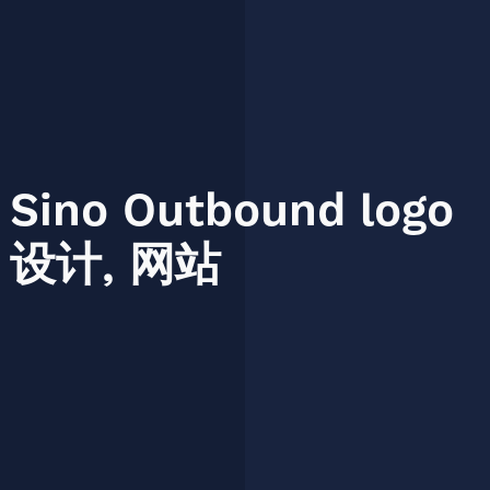
Sino
Outbound
logo
设计,
网站