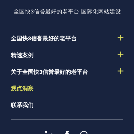
全国快3信誉最好的老平台
国际化网站建设
全国快3信誉最好的老平台
精选案例
关于全国快3信誉最好的老平台
观点洞察
联系我们