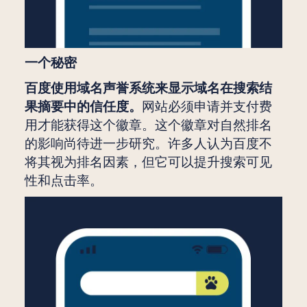
一个秘密
百度使用域名声誉系统来显示域名在搜索结
果摘要中的信任度。
网站必须申请并支付费
用才能获得这个徽章。这个徽章对自然排名
的影响尚待进一步研究。许多人认为百度不
将其视为排名因素，但它可以提升搜索可见
性和点击率。