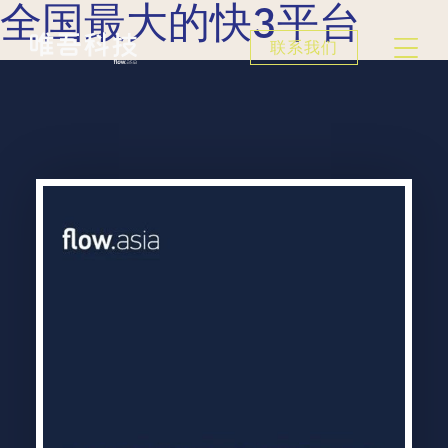
全国最大的快3平台
联系我们