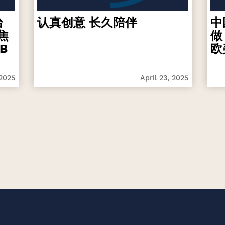
台
认真创意 长久陪伴
中
焦
做
B
欧
 2025
April 23, 2025