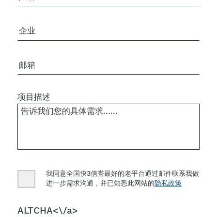
公司/组织
电子邮箱
项目描述
Consent
我同意全国快3信誉最好的老平台通过邮件联系我做
进一步需求沟通，并已知悉此网站的
隐私政策
CAPTCHA
ALTCHA<\/a>