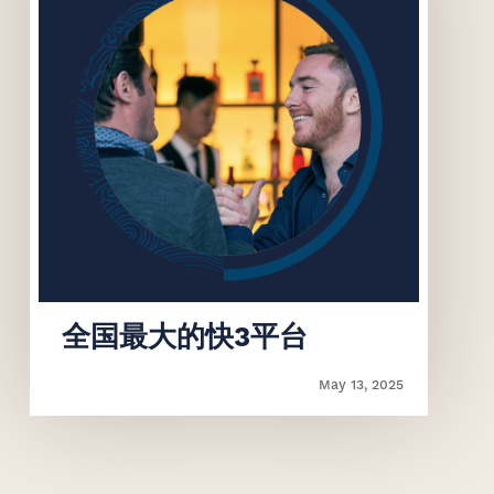
‌全国最大的快3平台
May 13, 2025