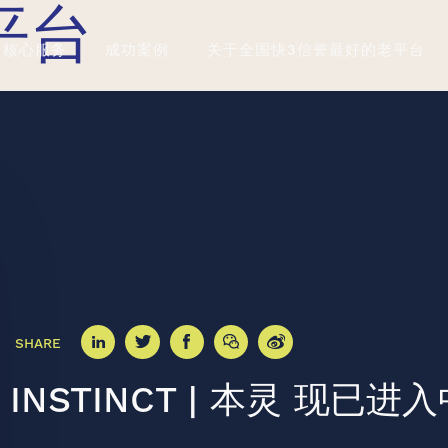
平台
核心服务
成功案例
关于全国快3信誉最好的老平台
SHARE
INSTINCT | 本灵 现已