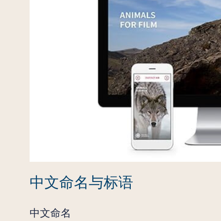
中文命名与标语
中文命名