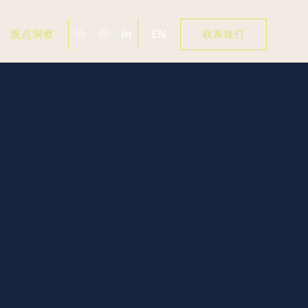
EN
观点洞察
联系我们