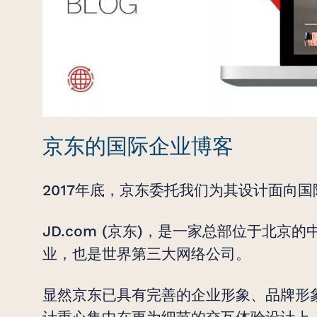
京东的国际企业博客
2017年底，京东委托我们为其设计面向
JD.com (京东)，是一家总部位于北京
业，也是世界第三大网络公司。
显然京东已具有完善的企业形象、品牌形