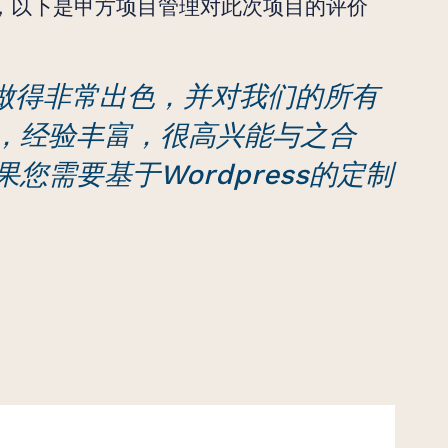
，以下是甲方项目管理对此次项目的评价
面做得非常出色，并对我们的所有
，经验丰富，很高兴能与之合
需要基于Wordpress的定制