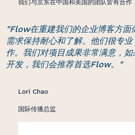
我们与京东在中国和美国的团队皆有合作
"Flow在重建我们的企业博客方
需求保持耐心和了解。他们很专业
作。我们对项目成果非常满意，如果您
开发，我们会推荐首选Flow。"
Lori Chao
国际传播总监