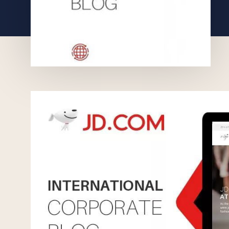
创意无界，臻于
始于 2007 年