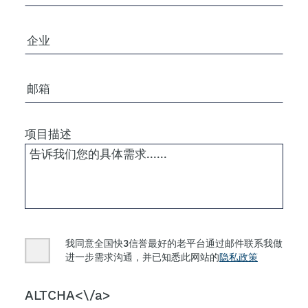
公司/组织
电子邮箱
项目描述
Consent
我同意全国快3信誉最好的老平台通过邮件联系我做
进一步需求沟通，并已知悉此网站的
隐私政策
CAPTCHA
ALTCHA<\/a>