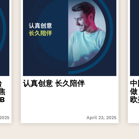
台
认真创意 长久陪伴
中
焦
做
B
欧
 2025
April 23, 2025