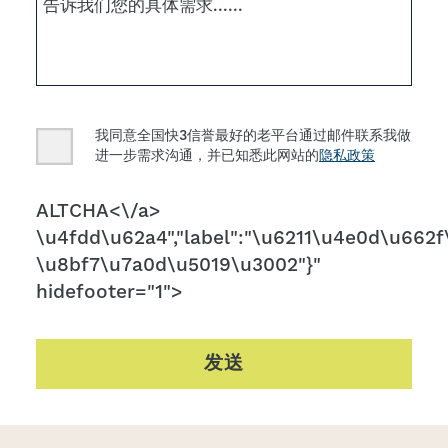
Consent
我同意全国快3信誉最好的老平台通过邮件联系我做
进一步需求沟通，并已知悉此网站的
隐私政策
CAPTCHA
ALTCHA<\/a>
\u4fdd\u62a4","label":"\u6211\u4e0d\u662f\
\u8bf7\u7a0d\u5019\u3002"}"
hidefooter="1">
发送