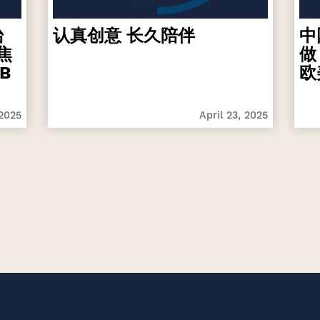
台
认真创意 长久陪伴
中
焦
做
B
欧
 2025
April 23, 2025