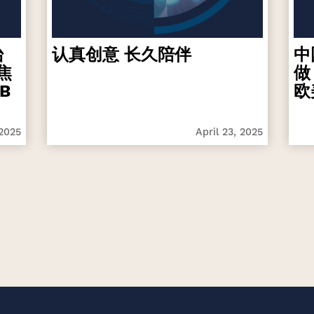
台
认真创意 长久陪伴
中
焦
做
B
欧
 2025
April 23, 2025