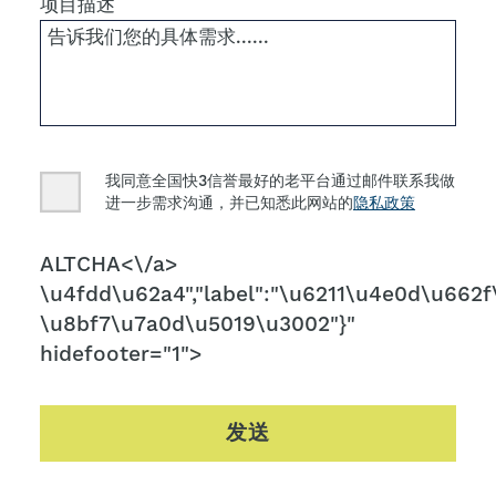
项目描述
Consent
我同意全国快3信誉最好的老平台通过邮件联系我做
进一步需求沟通，并已知悉此网站的
隐私政策
CAPTCHA
ALTCHA<\/a>
\u4fdd\u62a4","label":"\u6211\u4e0d\u662f\
\u8bf7\u7a0d\u5019\u3002"}"
hidefooter="1">
发送