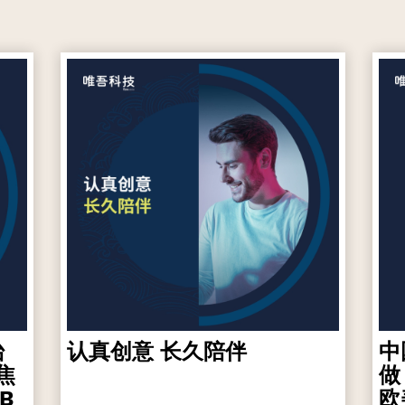
台
认真创意 长久陪伴
中
焦
做
B
欧