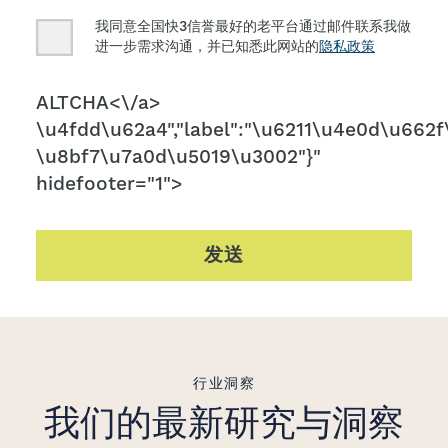
Consent
我同意全国快3信誉最好的老平台通过邮件联系我做
进一步需求沟通，并已知悉此网站的
隐私政策
CAPTCHA
ALTCHA<\/a>
\u4fdd\u62a4","label":"\u6211\u4e0d\u662f\
\u8bf7\u7a0d\u5019\u3002"}"
hidefooter="1">
发送
行业洞察
我们的最新研究与洞察