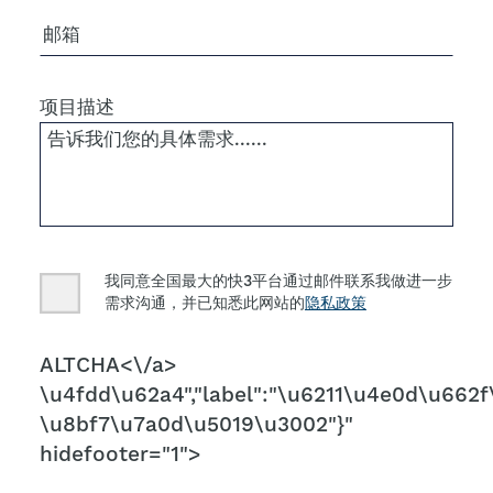
电子邮箱
项目描述
Consent
我同意全国最大的快3平台通过邮件联系我做进一步
需求沟通，并已知悉此网站的
隐私政策
CAPTCHA
ALTCHA<\/a>
\u4fdd\u62a4","label":"\u6211\u4e0d\u662f\
\u8bf7\u7a0d\u5019\u3002"}"
hidefooter="1">