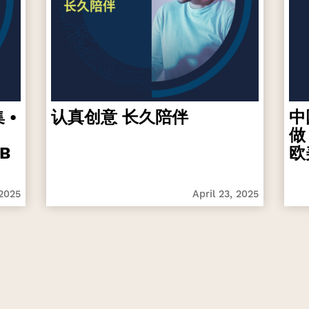
 •
认真创意 长久陪伴
中
做
B
欧
 2025
April 23, 2025