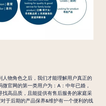
到人物角色之后，我们才能理解用户真正的
玛微官网的第一类用户为：A：中年已婚，
寻找高品质，且能提供有售后服务的家庭采
希望对于后期的产品保养&维护有一个便利的线