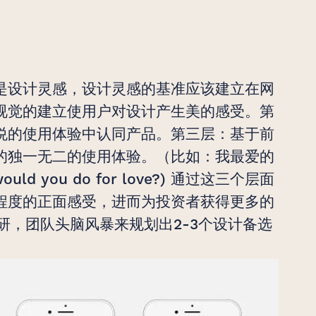
是设计灵感，设计灵感的基准应该建立在网
视觉的建立使用户对设计产生美的感受。第
悦的使用体验中认同产品。第三层：基于前
的独一无二的使用体验。（比如：我最爱的
ould you do for love?) 通过这三个层面
程度的正面感受，进而为投资者获得更多的
研，团队头脑风暴来规划出2-3个设计备选