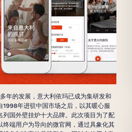
50多年的发展，意大利依玛已成为集研发和
1998年进驻中国市场之后，以其暖心服
名列国外壁挂炉十大品牌。此次项目为了配
以终端用户为导向的微官网，通过具象化其