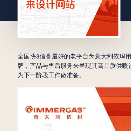
创意无界，臻于
全国快3信誉最好的老平台为意大利依玛用
始于 2007 年
牌，产品与售后服务来呈现其高品质供暖
为下一阶段工作做准备。