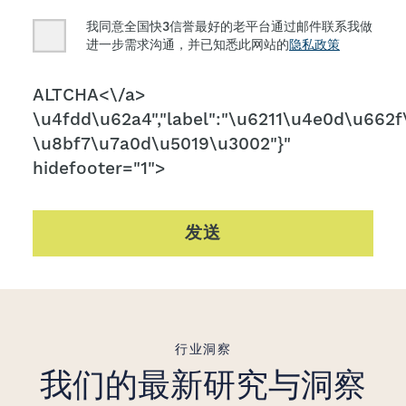
Consent
我同意全国快3信誉最好的老平台通过邮件联系我做
进一步需求沟通，并已知悉此网站的
隐私政策
CAPTCHA
ALTCHA<\/a>
\u4fdd\u62a4","label":"\u6211\u4e0d\u662f\
\u8bf7\u7a0d\u5019\u3002"}"
hidefooter="1">
发送
行业洞察
我们的最新研究与洞察