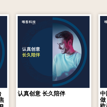
台
认真创意 长久陪伴
中
焦
做
B
欧