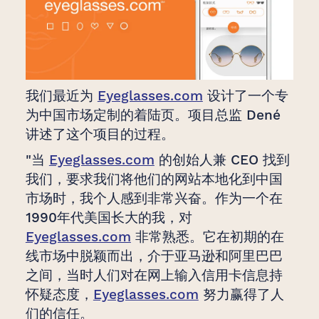
我们最近为
Eyeglasses.com
设计了一个专
为中国市场定制的着陆页。项目总监 Dené
讲述了这个项目的过程。
"当
Eyeglasses.com
的创始人兼 CEO 找到
我们，要求我们将他们的网站本地化到中国
市场时，我个人感到非常兴奋。作为一个在
1990年代美国长大的我，对
Eyeglasses.com
非常熟悉。它在初期的在
线市场中脱颖而出，介于亚马逊和阿里巴巴
之间，当时人们对在网上输入信用卡信息持
怀疑态度，
Eyeglasses.com
努力赢得了人
们的信任。