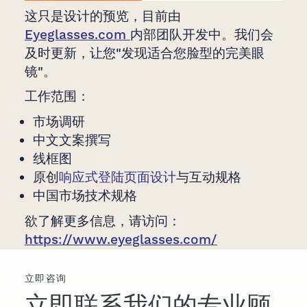
这只是设计的预览，目前由
Eyeglasses.com
内部团队开发中。我们会
及时更新，让您"发现适合您脸型的完美眼
镜"。
工作范围：
市场调研
中文文案撰写
线框图
原创
响应式登陆页面设计
与互动规格
中国市场技术规格
欲了解更多信息，请访问：
https://www.eyeglasses.com/
立即咨询
立即联系我们的专业顾