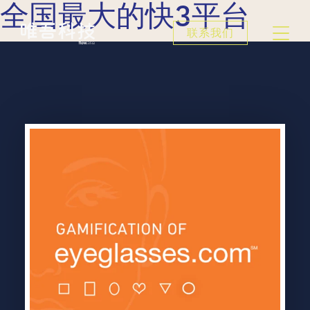
全国最大的快3平台
联系我们