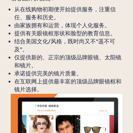
从在线购物初期便开始提供服务，注重信
任、服务和历史。
由家族拥有和运营，体现个人化服务。
提供有关眼镜框形状和脸型的教育信息。
结合美国文化/风格，既时尚又不"遥不可
及"。
仅提供新的、正宗的顶级品牌眼镜、太阳镜
和镜片。
承诺提供完美的镜片质量。
在互联网上提供最丰富的顶级品牌眼镜框和
镜片选择。