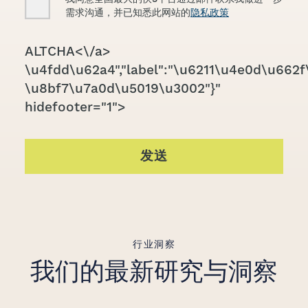
需求沟通，并已知悉此网站的
隐私政策
CAPTCHA
ALTCHA<\/a>
\u4fdd\u62a4","label":"\u6211\u4e0d\u662f\
\u8bf7\u7a0d\u5019\u3002"}"
hidefooter="1">
发送
行业洞察
我们的最新研究与洞察