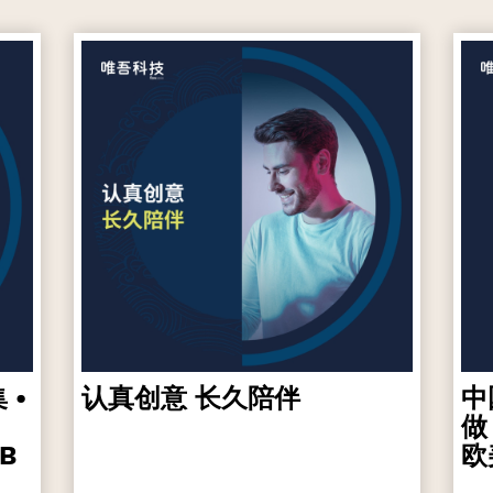
 •
认真创意 长久陪伴
中
做
B
欧