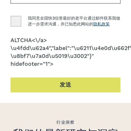
Consent
我同意全国快3信誉最好的老平台通过邮件联系我做
进一步需求沟通，并已知悉此网站的
隐私政策
CAPTCHA
ALTCHA<\/a>
\u4fdd\u62a4","label":"\u6211\u4e0d\u662f\
\u8bf7\u7a0d\u5019\u3002"}"
hidefooter="1">
发送
行业洞察