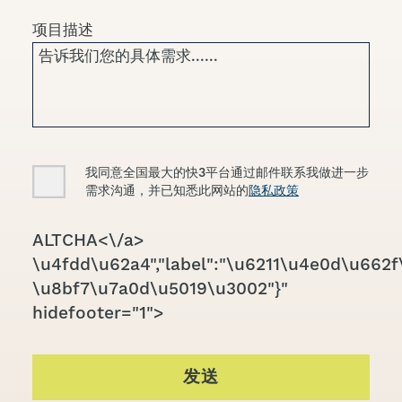
项目描述
Consent
我同意全国最大的快3平台通过邮件联系我做进一步
需求沟通，并已知悉此网站的
隐私政策
CAPTCHA
ALTCHA<\/a>
\u4fdd\u62a4","label":"\u6211\u4e0d\u662f\
\u8bf7\u7a0d\u5019\u3002"}"
hidefooter="1">
发送