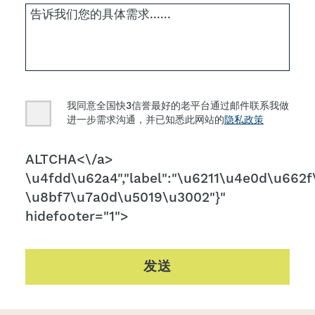
Consent
我同意全国快3信誉最好的老平台通过邮件联系我做
进一步需求沟通，并已知悉此网站的
隐私政策
CAPTCHA
ALTCHA<\/a>
\u4fdd\u62a4","label":"\u6211\u4e0d\u662f\
\u8bf7\u7a0d\u5019\u3002"}"
hidefooter="1">
发送