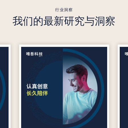
行业洞察
我们的最新研究与洞察