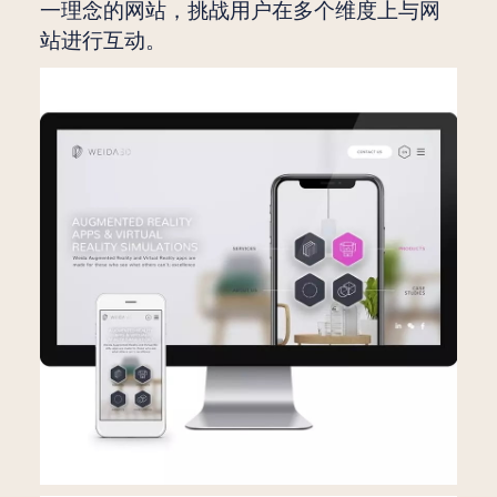
一理念的网站，挑战用户在多个维度上与网
站进行互动。