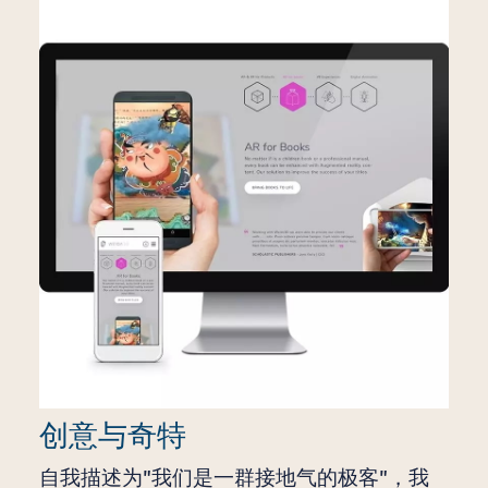
创意与奇特
自我描述为"我们是一群接地气的极客"，我