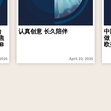
台
认真创意 长久陪伴
中
焦
做
B
欧
 2025
April 23, 2025