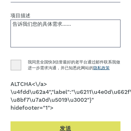
项目描述
Consent
我同意全国快3信誉最好的老平台通过邮件联系我做
进一步需求沟通，并已知悉此网站的
隐私政策
CAPTCHA
ALTCHA<\/a>
\u4fdd\u62a4","label":"\u6211\u4e0d\u662f\
\u8bf7\u7a0d\u5019\u3002"}"
hidefooter="1">
发送