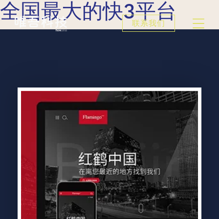
全国最大的快3平台
联系我们