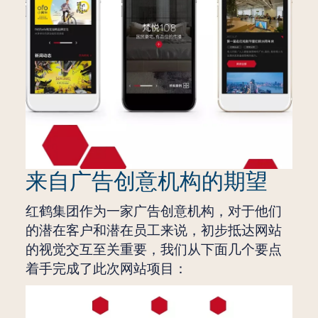
来自广告创意机构的期望
红鹤集团作为一家广告创意机构，对于他们
的潜在客户和潜在员工来说，初步抵达网站
的视觉交互至关重要，我们从下面几个要点
着手完成了此次网站项目：