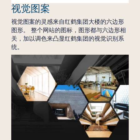
视觉图案
视觉图案的灵感来自红鹤集团大楼的六边形
图形。 整个网站的图标，图形都与六边形相
关，加以调色来凸显红鹤集团的视觉识别系
统。