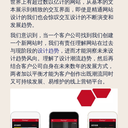
世界上有超过数以亿计的网站，从基本的文
本展示到精致的交互界面，即使是精通网站
设计的我们也会惊叹交互设计的不断演变和
发展趋势。
我们意识到，当一个客户公司找到我们创建
一个新网站时，我们有责任理解网站在过去
与现阶段的
设计趋势
，进而才能洞察未来设
计趋势风向。理解了设计潮流趋势，然后再
结合客户公司自身在未来数年的发展方式，
两者加以平衡才能为客户创作出既潮流同时
又可持续发展、易维护的线上营销平台。