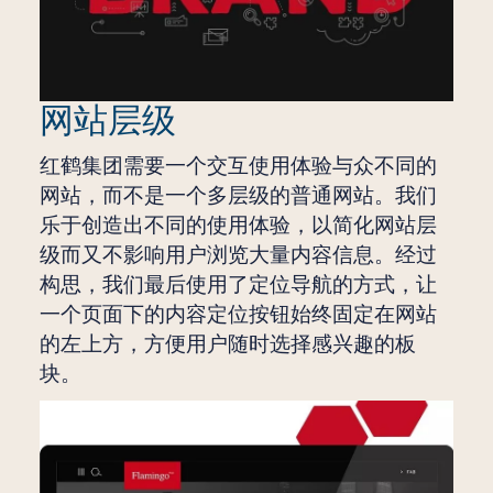
网站层级
红鹤集团需要一个交互使用体验与众不同的
网站，而不是一个多层级的普通网站。我们
乐于创造出不同的使用体验，以简化网站层
级而又不影响用户浏览大量内容信息。经过
构思，我们最后使用了定位导航的方式，让
一个页面下的内容定位按钮始终固定在网站
的左上方，方便用户随时选择感兴趣的板
块。